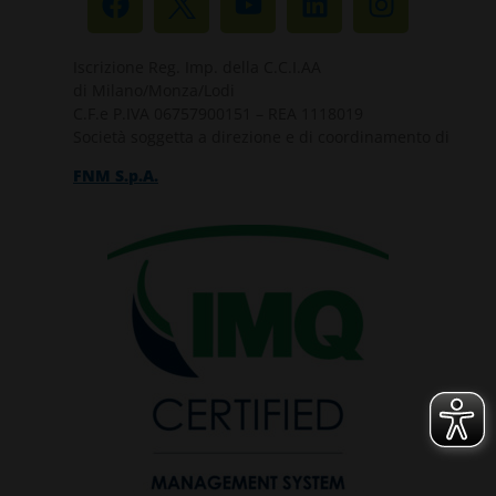
Iscrizione Reg. Imp. della C.C.I.AA
di Milano/Monza/Lodi
C.F.e P.IVA 06757900151 – REA 1118019
Società soggetta a direzione e di coordinamento di
FNM S.p.A.