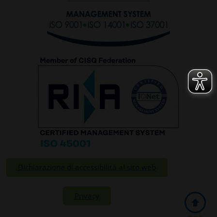
RIFIUTA TUTTI
GESTISCI I TUOI COOKIES
ACCETTA
Dichiarazione di accessibilità al sito web
Privacy