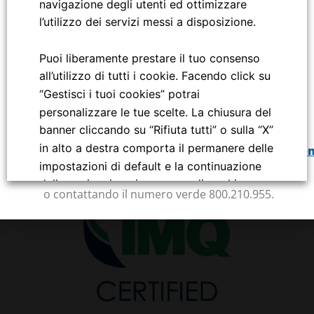
navigazione degli utenti ed ottimizzare
l’utilizzo dei servizi messi a disposizione.
o contattando il numero verde 800.210.95
5.
Da lunedì 23 marzo per accedere alla stazione di Milano
Puoi liberamente prestare il tuo consenso
Bovisa da piazza Alfieri è presente sulle scale del lato est
Iscrizione Reg. Imp. della C.C.I.AA
all’utilizzo di tutti i cookie. Facendo click su
una rampa provvisoria . Per salita e discesa è
di Milano/Monza/Lodi
“Gestisci i tuoi cookies” potrai
disponibile, dal lunedì al venerdì negli orari 07.00- 20.00,
C.F.e P.IVA 06757900151 – REA 1118019
personalizzare le tue scelte. La chiusura del
Società soggetta a direzione e di coordinamento di
un servizio di accompagnamento per le persone a
banner cliccando su “Rifiuta tutti” o sulla “X”
mobilità ridotta prenotabile dalla pagina:
FNM S.p.A.
in alto a destra comporta il permanere delle
https://www.trenord.it/assistenza/supporto/assisten
impostazioni di default e la continuazione
viaggiatori-con-disabilita/
della navigazione in assenza di cookie o
o contattando il numero verde 800.210.955.
altri strumenti di tracciamento diversi da
quelli tecnici.
Per maggiori informazioni consulta la nostra
Informativa sui dati personali e cookie
privacy