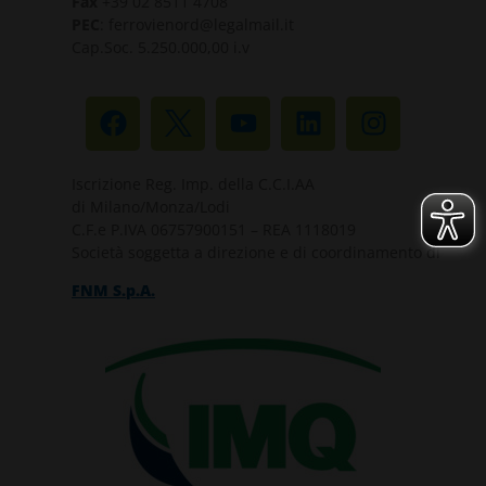
Fax
+39 02 8511 4708
PEC
: ferrovienord@legalmail.it
Cap.Soc. 5.250.000,00 i.v
Iscrizione Reg. Imp. della C.C.I.AA
di Milano/Monza/Lodi
C.F.e P.IVA 06757900151 – REA 1118019
Società soggetta a direzione e di coordinamento di
FNM S.p.A.