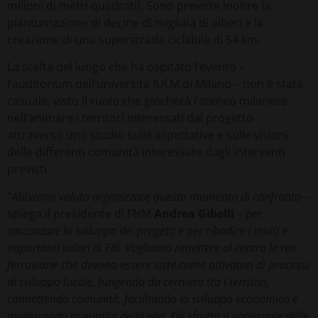
milioni di metri quadrati). Sono previste inoltre la
piantumazione di decine di migliaia di alberi e la
creazione di una superstrada ciclabile di 54 km.
La scelta del luogo che ha ospitato l’evento –
l’auditorium dell’università IULM di Milano – non è stata
casuale, visto il ruolo che giocherà l’ateneo milanese
nell’animare i territori interessati dal progetto
attraverso uno studio sulle aspettative e sulle visioni
delle differenti comunità interessate dagli interventi
previsti.
“
Abbiamo voluto organizzare questo momento di confronto
–
spiega il presidente di FNM
Andrea Gibelli
–
per
raccontare lo sviluppo dei progetti e per ribadire i molti e
importanti valori di FIli. Vogliamo rimettere al centro le reti
ferroviarie che devono essere viste come attivatori di processi
di sviluppo locale, fungendo da cerniera tra i territori,
connettendo comunità, facilitando lo sviluppo economico e
migliorando la qualità della vita. Fili sfrutta il potenziale delle