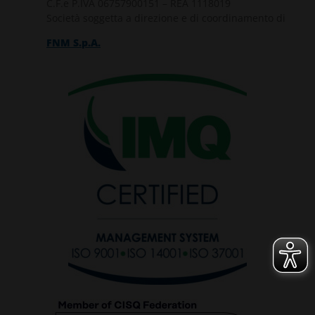
C.F.e P.IVA 06757900151 – REA 1118019
Società soggetta a direzione e di coordinamento di
GESTISCI I TUOI COOKIES
FNM S.p.A.
ACCETTA