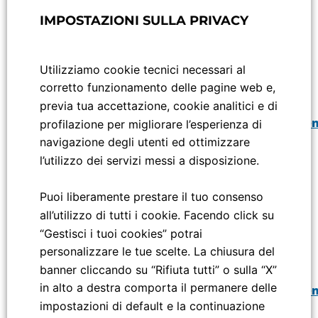
banchine non accessibili nelle stazioni della rete
IMPOSTAZIONI SULLA PRIVACY
FERROVIENORD sono pubblicate nella pagina:
Iscrizione Reg. Imp. della C.C.I.AA
di Milano/Monza/Lodi
https://www.ferrovienord.it/comunicazioni-
accessibilita-stazioni/
C.F.e P.IVA 06757900151 – REA 1118019
Utilizziamo cookie tecnici necessari al
Società soggetta a direzione e di coordinamento di
Le persone con disabilità possono richiedere assistenza
corretto funzionamento delle pagine web e,
per il proprio viaggio visitando la pagina:
FNM S.p.A.
previa tua accettazione, cookie analitici e di
https://www.trenord.it/assistenz
a/supporto/assisten
profilazione per migliorare l’esperienza di
viaggiatori-con-disabilita/
navigazione degli utenti ed ottimizzare
l’utilizzo dei servizi messi a disposizione.
o contattando il numero verde 800.210.95
5.
Da lunedì 23 marzo per accedere alla stazione di Milano
Puoi liberamente prestare il tuo consenso
Bovisa da piazza Alfieri è presente sulle scale del lato est
all’utilizzo di tutti i cookie. Facendo click su
una rampa provvisoria . Per salita e discesa è
“Gestisci i tuoi cookies” potrai
disponibile, dal lunedì al venerdì negli orari 07.00- 20.00,
personalizzare le tue scelte. La chiusura del
un servizio di accompagnamento per le persone a
banner cliccando su “Rifiuta tutti” o sulla “X”
mobilità ridotta prenotabile dalla pagina:
in alto a destra comporta il permanere delle
https://www.trenord.it/assistenza/supporto/assisten
impostazioni di default e la continuazione
viaggiatori-con-disabilita/