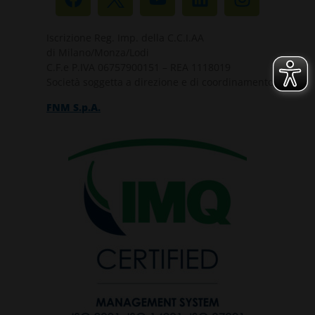
Iscrizione Reg. Imp. della C.C.I.AA
di Milano/Monza/Lodi
C.F.e P.IVA 06757900151 – REA 1118019
Società soggetta a direzione e di coordinamento di
FNM S.p.A.