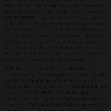
dell’aeroporto di Milano Malpensa e la linea ferroviaria
del Sempione. L’opera – il cui progetto è stato promosso
da FERROVIENORD in partnership con SEA – permetterà
la chiusura dell’anello ferroviario intorno a Malpensa e
consentirà di ampliare il bacino d’utenza dell’aeroporto,
attraverso la riorganizzazione dei servizi nel quadrante
Nord Ovest della regione. Sarà garantito anche un più
efficace e rapido collegamento fra l’aeroporto e la città
di Milano, contribuendo significativamente a ridurre i
tempi e a migliorare la sostenibilità del viaggio.
LA VISITA –
Ad un anno dall’avvio dell’attività, gli
assessori regionali
Franco Lucente
(Trasporti e Mobilità
sostenibile) e
Claudia Maria Terzi
(Infrastrutture e
Opere pubbliche), il presidente di FNM
Andrea Gibelli
, il
presidente di FERROVIENORD
Fulvio Caradonna
,
l’amministratore delegato di SEA
Armando Brunini
, il
presidente di SALC
Simon Pietro Salini
hanno visitato il
cantiere per fare il punto della situazione sulle opere.